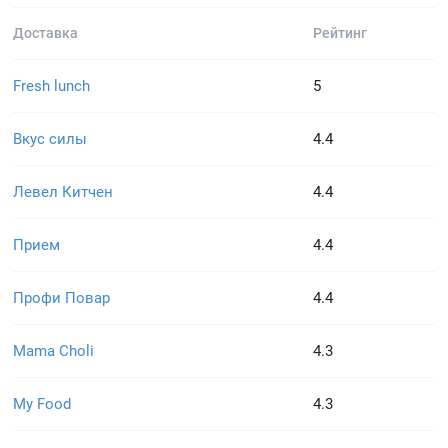
Доставка
Рейтинг
Fresh lunch
5
Вкус силы
4.4
Левел Китчен
4.4
Прием
4.4
Профи Повар
4.4
Mama Choli
4.3
My Food
4.3