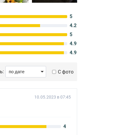
5
4.2
5
4.9
4.9
ь:
С фото
10.05.2023 в 07:45
4