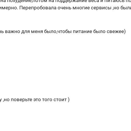
на похудение,потом на поддержание веса и питаюсь по
римерно. Перепробовала очень многие сервисы ,но бы
нь важно для меня было,чтобы питание было свежее)
,но поверьте это того стоит )