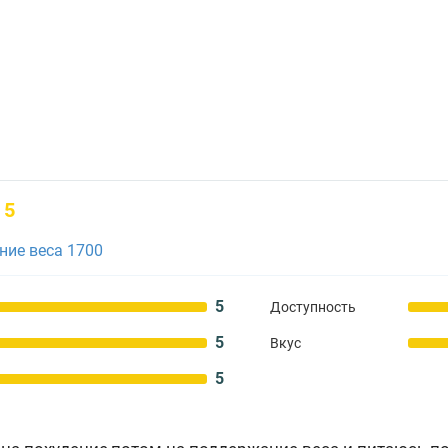
5
ие веса 1700
5
Доступность
5
Вкус
5