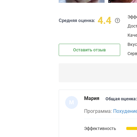
Эфф
4.4
Средняя оценка:
Дос
Каче
Вкус
Оставить отзыв
Сер
Мария
Общая оценка:
М
Программа:
Похудение
Эффективность