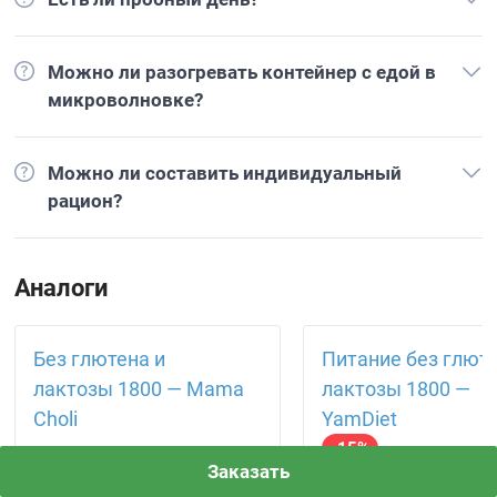
Можно ли разогревать контейнер с едой в
микроволновке?
Можно ли составить индивидуальный
рацион?
Аналоги
Без глютена и
Питание без глюте
лактозы 1800 — Mama
лактозы 1800 —
Choli
YamDiet
-15%
4
Отзывов: 1
Заказать
0
Отзывов: 0