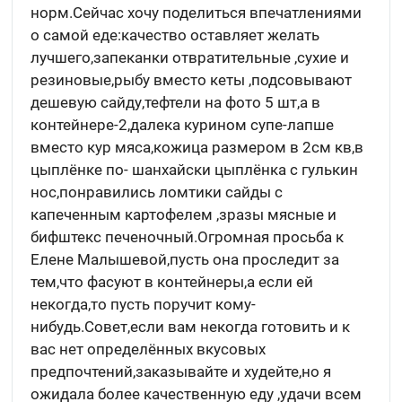
норм.Сейчас хочу поделиться впечатлениями
о самой еде:качество оставляет желать
лучшего,запеканки отвратительные ,сухие и
резиновые,рыбу вместо кеты ,подсовывают
дешевую сайду,тефтели на фото 5 шт,а в
контейнере-2,далека курином супе-лапше
вместо кур мяса,кожица размером в 2см кв,в
цыплёнке по- шанхайски цыплёнка с гулькин
нос,понравились ломтики сайды с
капеченным картофелем ,зразы мясные и
бифштекс печеночный.Огромная просьба к
Елене Малышевой,пусть она проследит за
тем,что фасуют в контейнеры,а если ей
некогда,то пусть поручит кому-
нибудь.Совет,если вам некогда готовить и к
вас нет определённых вкусовых
предпочтений,заказывайте и худейте,но я
ожидала более качественную еду ,удачи всем