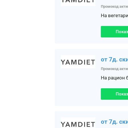
Промокод акти
На вегетар
Показ
от 7д. ск
Промокод акти
На рацион 
Показ
от 7д. ск