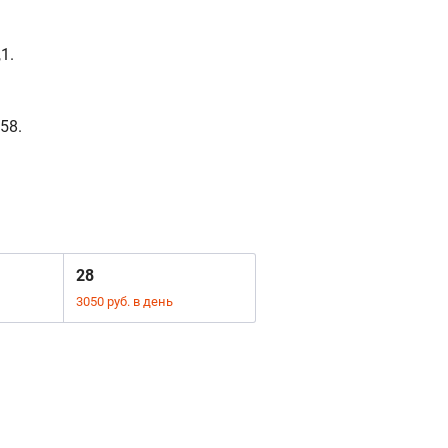
1.
58.
28
3050 руб. в день