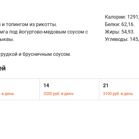
Калории:
1291,
 и топингом из рикотты.
Белки:
62,16.
мга под йогуртово-медовым соусом с
Жиры:
54,93.
тыквы.
Углеводы:
145,
грудкой и брусничным соусом.
ей
14
21
. в день
3200 руб. в день
3100 руб. в день