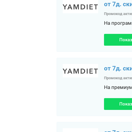
от 7д. ск
Промокод акти
На програм
Показ
от 7д. ск
Промокод акти
На премиум
Показ