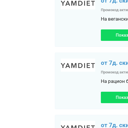
от 7д. ск
Промокод акти
На веганск
Показ
от 7д. ск
Промокод акти
На рацион 
Показ
от 7д. ск