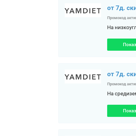
от 7д. ск
Промокод акти
На низкоуг
Показ
от 7д. ск
Промокод акти
На средизе
Показ