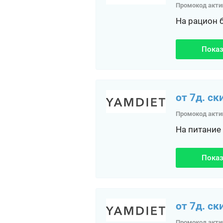
Промокод акти
На рацион 
Показ
от 7д. ск
Промокод акти
На питание
Показ
от 7д. ск
Промокод акти