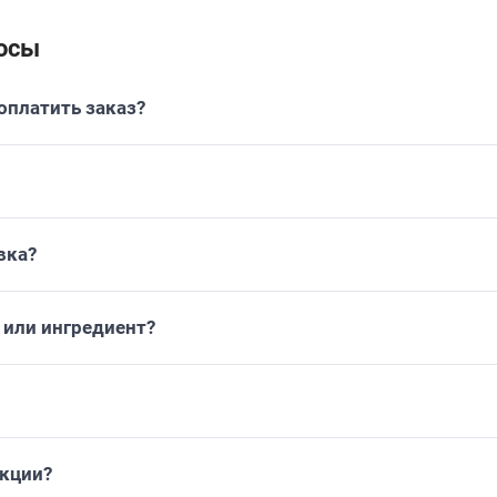
осы
платить заказ?
вка?
или ингредиент?
укции?