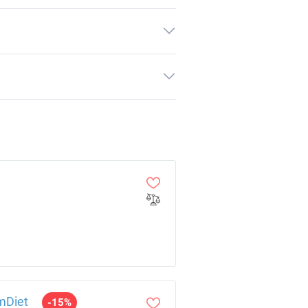
mDiet
-15%