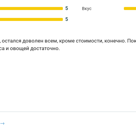
5
Вкус
5
, остался доволен всем, кроме стоимости, конечно. П
са и овощей достаточно.
 →