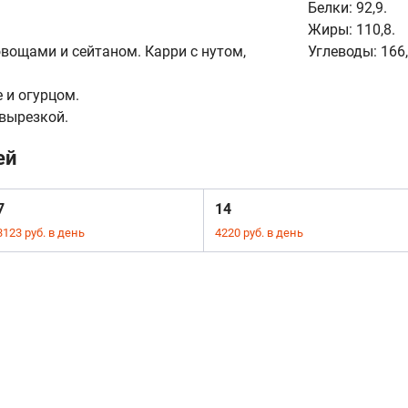
Белки:
92,9.
Жиры:
110,8.
овощами и сейтаном. Карри с нутом,
Углеводы:
166,
 и огурцом.
 вырезкой.
ей
7
14
3123 руб. в день
4220 руб. в день