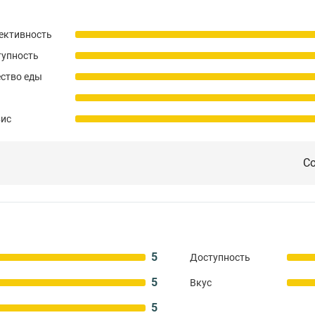
ективность
тупность
ство еды
вис
Со
5
Доступность
5
Вкус
5