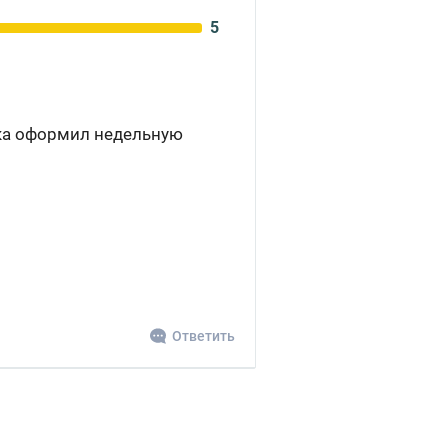
5
ока оформил недельную
Ответить