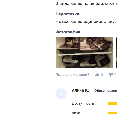
3 вида меню на выбор, можн
Недостатки
Не все меню одинаково вку
Фотографии
Полезен ли отзыв?
0
0
Алина К.
Общая оцен
А
Доступность
Вкус