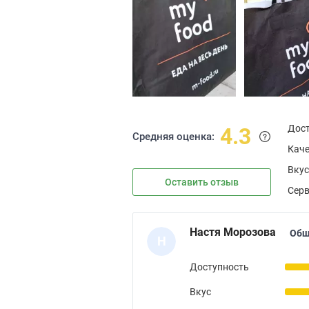
Дос
4.3
Средняя оценка:
Каче
Вкус
Оставить отзыв
Сер
Настя Морозова
Общ
Н
Доступность
Вкус