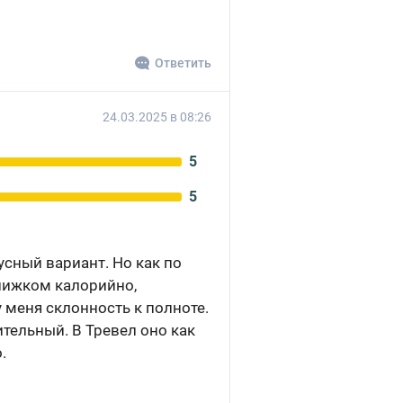
Ответить
24.03.2025 в 08:26
5
5
кусный вариант. Но как по
слижком калорийно,
 меня склонность к полноте.
ительный. В Тревел оно как
.