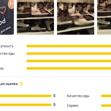
тупность
ство еды
вис
5
ая оценка:
5
Качество еды
5
Сервис