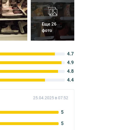
Еще 26
фото
4.7
4.9
4.8
4.4
25.04.2025 в 07:52
5
5