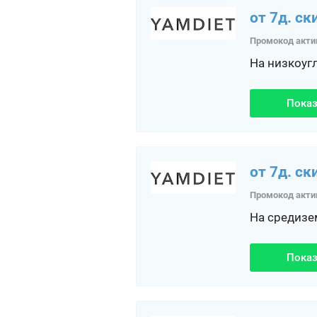
от 7д. ск
Промокод акти
На низкоуг
Показ
от 7д. ск
Промокод акти
На средизе
Показ