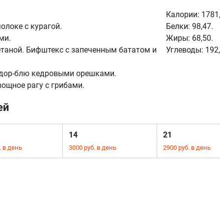
Калории:
1781,
олоке с курагой.
Белки:
98,47.
ми.
Жиры:
68,50.
етаной. Бифштекс с запеченным бататом и
Углеводы:
192,
 дор-блю кедровыми орешками.
вощное рагу с грибами.
ей
14
21
. в день
3000 руб. в день
2900 руб. в день