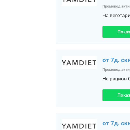
Промокод акти
На вегетар
Показ
от 7д. ск
Промокод акти
На рацион 
Показ
от 7д. ск