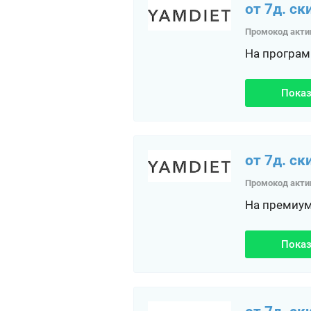
от 7д. ск
Промокод акти
На програм
Показ
от 7д. ск
Промокод акти
На премиум
Показ