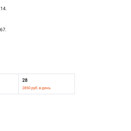
14.
67.
28
2850 руб. в день