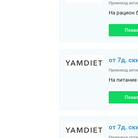
Промокод акти
На рацион 
Показ
от 7д. ск
Промокод акти
На питание
Показ
от 7д. ск
Промокод акти