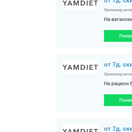
от 7д. ск
Промокод акти
На веганск
Показ
от 7д. ск
Промокод акти
На рацион 
Показ
от 7д. ск