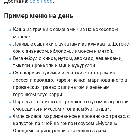
Доставка:
Solo Food
.
Пример меню на день
Каша из гречки с семенами чиа на кокосовом
молоке.
Ленивые сырники с цукатами из кумквата. Детокс-
сок с ананасом, яблоком, лимоном и мятой.
Веган-боул с киноа, нутом, авокадо, вешенками,
тыквой, брокколи и мини-кукурузой.
Суп-пюре из цуккини и спаржи с тартаром из
лосося и авокадо. Каре ягнёнка, маринованного в
прованских травах с шпинатом и зелёным
горошком соус карри.
Паровые котлетки из кролика с соусом из красной
смородины и муссом «топинамбур-груша».
Филе сибаса, маринованное в прованских травах, с
капустой пак-чой на гриле и соусом «Муслин».
Овощные спринг-роллы с соевым соусом.