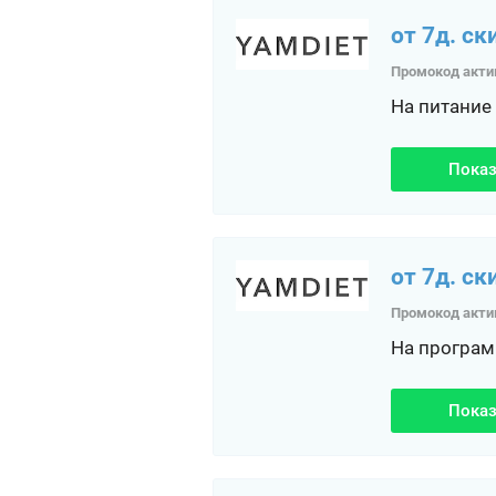
от 7д. ск
Промокод акти
На питание
Показ
от 7д. ск
Промокод акти
На програм
Показ