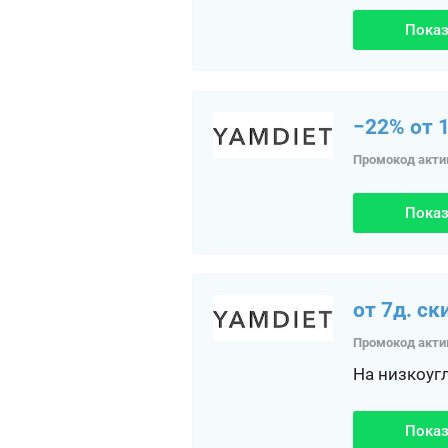
Показ
−22% от 1
Промокод акти
Показ
от 7д. ск
Промокод акти
На низкоуг
Показ