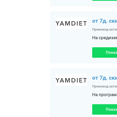
от 7д. ск
Промокод акти
На средизе
Показ
от 7д. ск
Промокод акти
На програм
Показ