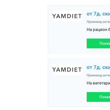
от 7д. ск
Промокод акти
На рацион 
Показ
от 7д. ск
Промокод акти
На вегетар
Показ