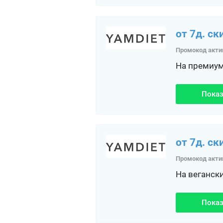
от 7д. ск
Промокод акти
На премиум
Показ
от 7д. ск
Промокод акти
На веганск
Показ