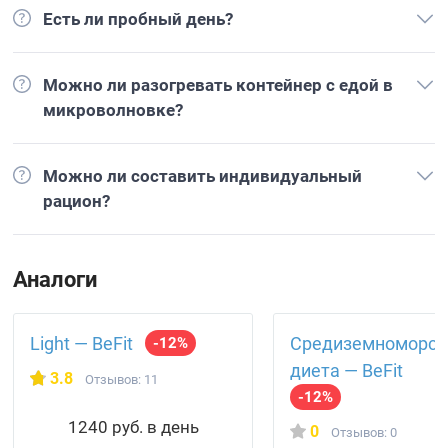
Есть ли пробный день?
Можно ли разогревать контейнер с едой в
микроволновке?
Можно ли составить индивидуальный
рацион?
Аналоги
Light — BeFit
Средизем­номорск
-12%
диета — BeFit
3.8
Отзывов: 11
-12%
1240 руб. в день
0
Отзывов: 0