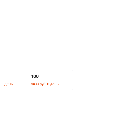
100
. в день
6400 руб. в день