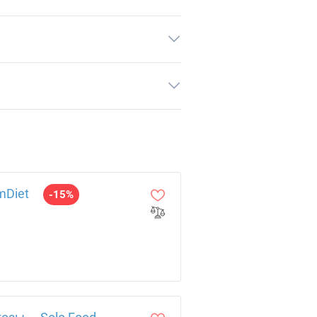
mDiet
-15%