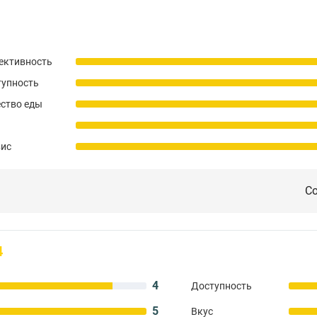
ективность
тупность
ство еды
вис
Со
4
4
Доступность
5
Вкус