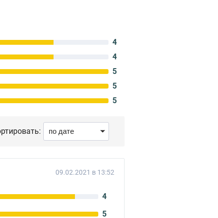
4
4
5
5
5
ртировать:
09.02.2021 в 13:52
4
5