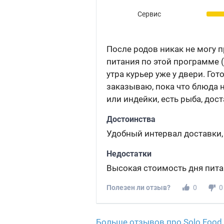
Сервис
После родов никак не могу п
питания по этой программе (
утра курьер уже у двери. Го
заказываю, пока что блюда 
или индейки, есть рыба, дос
Достоинства
Удобный интервал доставки,
Недостатки
Высокая стоимость дня пит
Полезен ли отзыв?
0
0
Больше отзывов про Solo Food