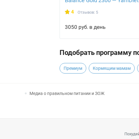
Balance Gold 2300 — YamDiet
4
Отзывов: 5
3050 руб. в день
Подобрать программу по
Премиум
Кормящим мамам
Медиа о правильном питании и ЗОЖ
Похудей