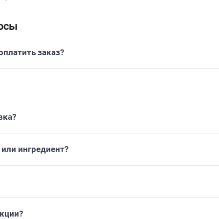
осы
платить заказ?
вка?
или ингредиент?
укции?