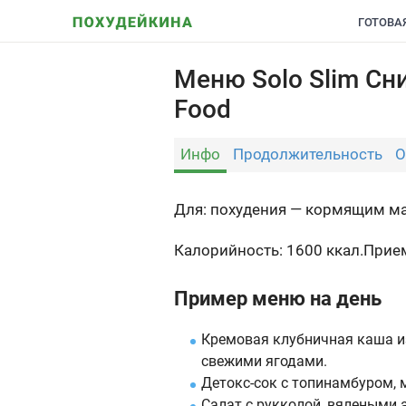
ГОТОВА
Меню Solo Slim Сни
Food
Инфо
Продолжительность
О
Для: похудения — кормящим ма
Калорийность: 1600 ккал.
Прием
Пример меню на день
Кремовая клубничная каша из
свежими ягодами.
Детокс-сок с топинамбуром, 
Салат с рукколой, вялеными