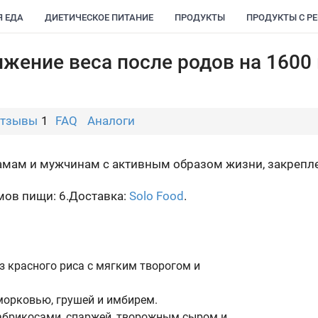
Я ЕДА
ДИЕТИЧЕСКОЕ ПИТАНИЕ
ПРОДУКТЫ
ПРОДУКТЫ С Р
жение веса после родов на 1600 
тзывы
1
FAQ
Аналоги
мам и мужчинам с активным образом жизни, закрепле
ов пищи: 6.
Доставка:
Solo Food
.
 красного риса с мягким творогом и
морковью, грушей и имбирем.
 абрикосами, спаржей, творожным сыром и