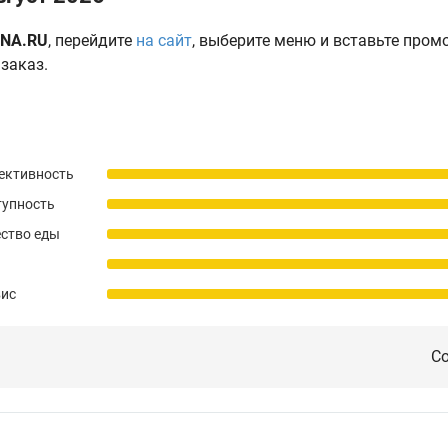
INA.RU
, перейдите
на сайт
, выберите меню и вставьте пром
заказ.
ективность
тупность
ство еды
вис
Со