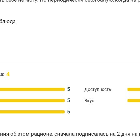
 блюда
4
а:
5
Доступность
5
Вкус
5
ия об этом рационе, сначала подписалась на 2 дня на п