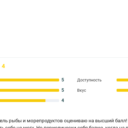
4
5
Доступность
5
Вкус
4
ель рыбы и морепродуктов оцениваю на высший балл! 
ь себе не могу. Но периодически себя балую, когда на 