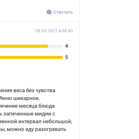
Ответить
08.03.2021 в 08:43
4
5
ния веса без чувства
 Меню шикарное,
течение месяца блюда
сь запеченные мидии с
менной интервал небольшой,
ны, можно еду разогревать