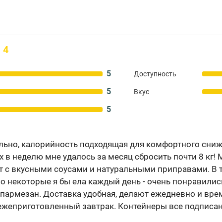
4
5
Доступность
5
Вкус
5
ьно, калорийность подходящая для комфортного сниже
х в неделю мне удалось за месяц сбросить почти 8 кг!
т с вкусными соусами и натуральными приправами. В 
но некоторые я бы ела каждый день - очень понравили
пармезан. Доставка удобная, делают ежедневно и вре
свежеприготовленный завтрак. Контейнеры все подписа