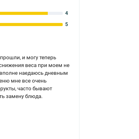
4
5
прошли, и могу теперь
 снижения веса при моем не
 я вполне наедаюсь дневным
еню мне все очень
рукты, часто бывают
ть замену блюда.