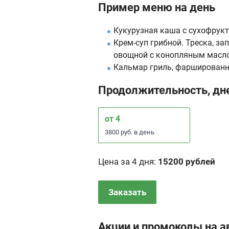
Пример меню на день
Кукурузная каша с сухофрукт
Крем-суп грибной. Треска, з
овощной с конопляным масл
Кальмар гриль, фаршированн
Продолжительность, дн
от 4
3800 руб. в день
Цена за 4 дня
:
15200 рублей
Заказать
Акции и промокоды на а