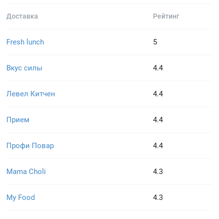
Доставка
Рейтинг
Fresh lunch
5
Вкус силы
4.4
Левел Китчен
4.4
Прием
4.4
Профи Повар
4.4
Mama Choli
4.3
My Food
4.3