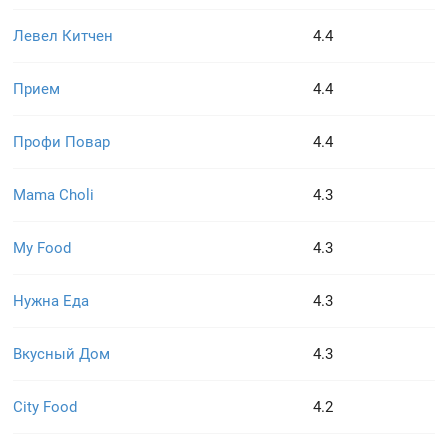
Левел Китчен
4.4
Прием
4.4
Профи Повар
4.4
Mama Choli
4.3
My Food
4.3
Нужна Еда
4.3
Вкусный Дом
4.3
City Food
4.2