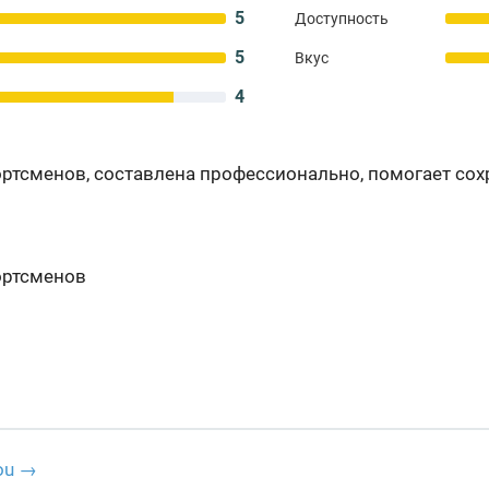
5
Доступность
5
Вкус
4
ортсменов, составлена профессионально, помогает со
ортсменов
ou →