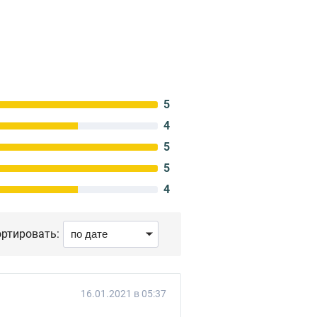
5
4
5
5
4
ртировать:
16.01.2021 в 05:37