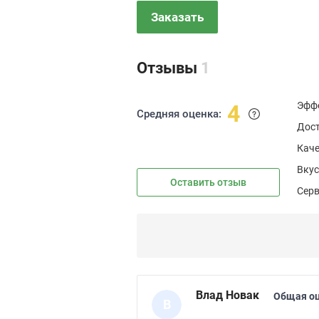
Заказать
Отзывы
1
Эфф
4
Средняя оценка:
Дос
Каче
Вкус
Оставить отзыв
Сер
Влад Новак
Общая оц
В