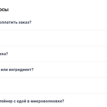
осы
платить заказ?
вка?
или ингредиент?
тейнер с едой в микроволновке?