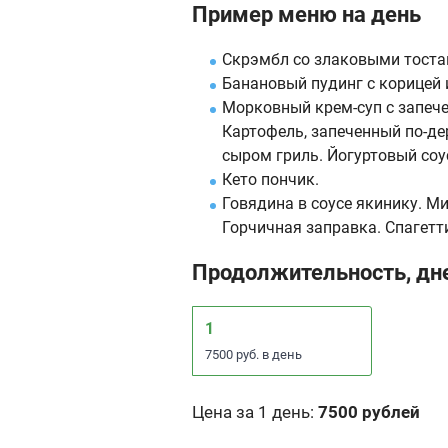
Пример меню на день
Скрэмбл со злаковыми тоста
Банановый пудинг с корицей
Морковный крем-суп с запече
Картофель, запеченный по-де
сыром гриль. Йогуртовый соу
Кето пончик.
Говядина в соусе якинику. М
Горчичная заправка. Спагетт
Продолжительность, дн
1
7500 руб. в день
Цена за 1 день
:
7500 рублей