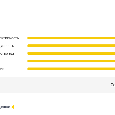
ективность
тупность
ство еды
вис
Со
4
енка: