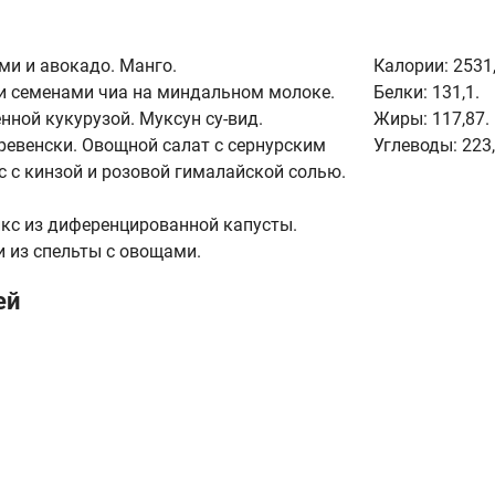
ми и авокадо. Манго.
Калории:
2531,
 и семенами чиа на миндальном молоке.
Белки:
131,1.
нной кукурузой. Муксун су-вид.
Жиры:
117,87.
ревенски. Овощной салат с сернурским
Углеводы:
223,
с с кинзой и розовой гималайской солью.
икс из диференцированной капусты.
и из спельты с овощами.
ей