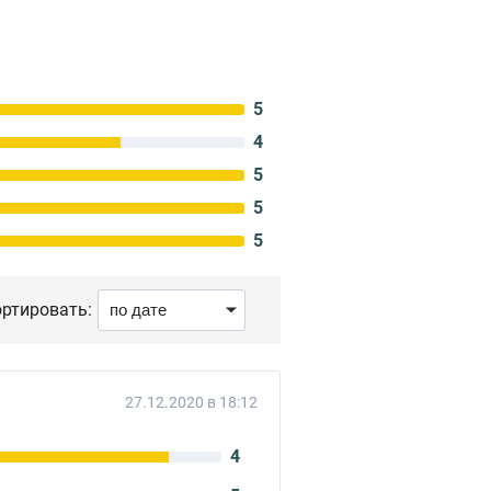
5
4
5
5
5
ртировать:
27.12.2020 в 18:12
4