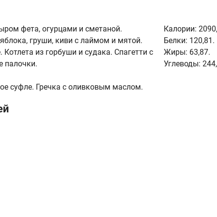
сыром фета, огурцами и сметаной.
Калории:
2090,
яблока, груши, киви с лаймом и мятой.
Белки:
120,81.
 Котлета из горбуши и судака. Спагетти с
Жиры:
63,87.
е палочки.
Углеводы:
244,
ое суфле. Гречка с оливковым маслом.
ей