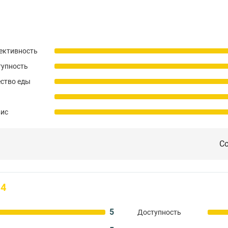
ективность
тупность
ство еды
вис
Со
4
5
Доступность