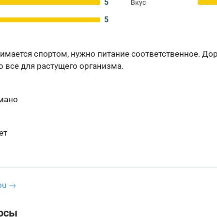
5
Вкус
5
имается спортом, нужно питание соответственное. Дор
 все для растущего организма.
умано
ет
ou →
осы