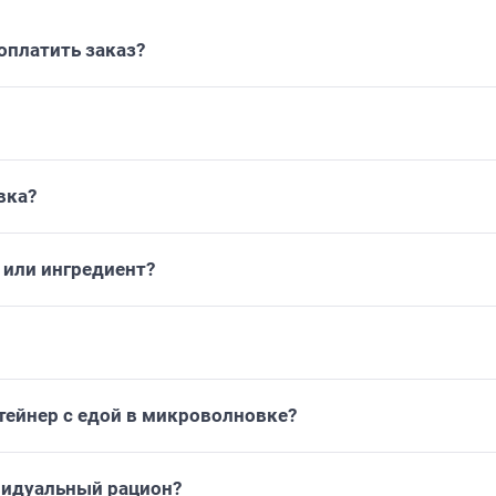
платить заказ?
вка?
или ингредиент?
тейнер с едой в микроволновке?
видуальный рацион?