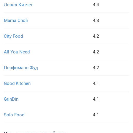
Левел Китчен
4.4
Mama Choli
4.3
City Food
4.2
All You Need
4.2
Перфоманс Фуд
4.2
Good Kitchen
4.1
GrinDin
4.1
Solo Food
4.1