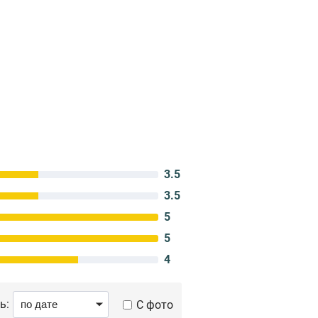
3.5
3.5
5
5
4
ь:
С фото