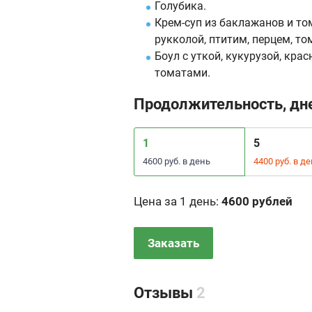
Голубика.
Крем-суп из баклажанов и том
рукколой, птитим, перцем, т
Боул с уткой, кукурузой, кр
томатами.
Продолжительность, дн
1
5
4600 руб. в день
4400 руб. в д
Цена за 1 день
:
4600 рублей
Заказать
Отзывы
2