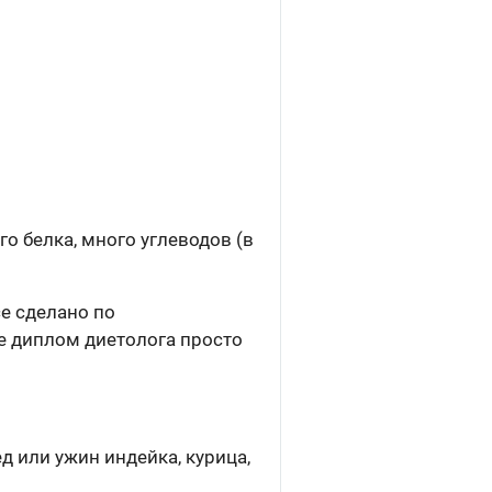
о белка, много углеводов (в
се сделано по
 диплом диетолога просто
ед или ужин индейка, курица,