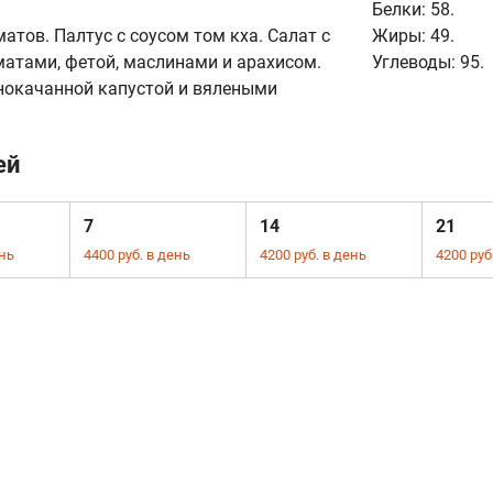
Белки:
58.
атов. Палтус с соусом том кха. Салат с
Жиры:
49.
оматами, фетой, маслинами и арахисом.
Углеводы:
95.
аснокачанной капустой и вялеными
ей
7
14
21
ень
4400 руб. в день
4200 руб. в день
4200 руб