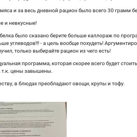
яса и за весь дневной рацион было всего 30 грамм белка!
е и невкусные!
о белка было сказано берите больше каллораж по прогр
льше углеводов!!! - а цель вообще похудеть! Аргумент
лучил, только выбирайте рацион из чего есть!
уальная программа, которая скорее всего будет стоит
 т.к. цены завышены.
еству, в блюдах преобладают овощи, крупы и тофу.