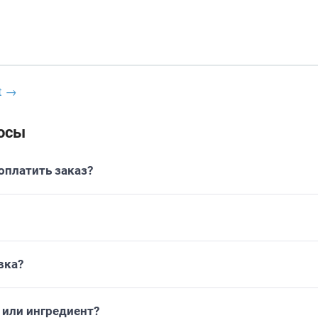
t →
осы
платить заказ?
вка?
или ингредиент?