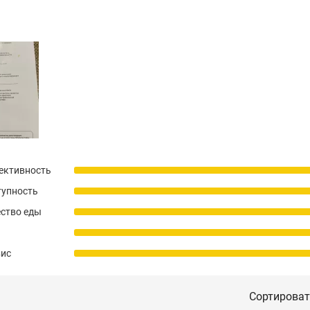
ективность
тупность
ство еды
вис
Сортироват