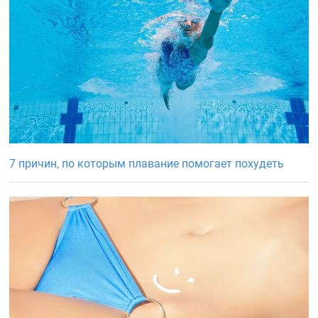
7 причин, по которым плавание помогает похудеть