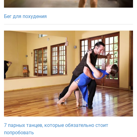
Бег для похудения
7 парных танцев, которые обязательно стоит
попробовать