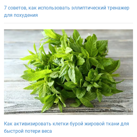
7 советов, как использовать эллиптический тренажер
для похудения
Как активизировать клетки бурой жировой ткани для
быстрой потери веса