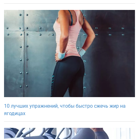
10 лучших упражнений, чтобы быстро сжечь жир на
ягодицах