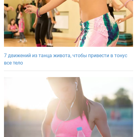
7 движений из танца живота, чтобы привести в тонус
все тело