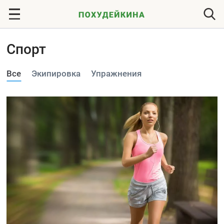
Спорт
Все
Экипировка
Упражнения