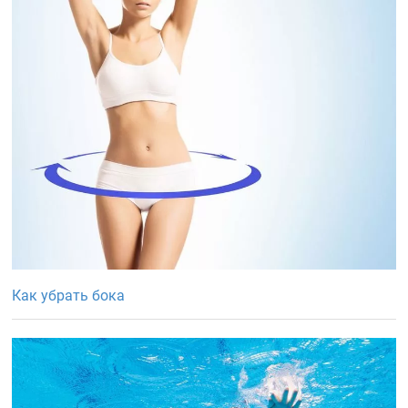
Как убрать бока