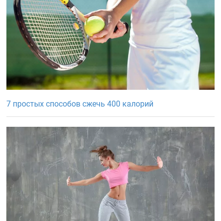
7 простых способов сжечь 400 калорий