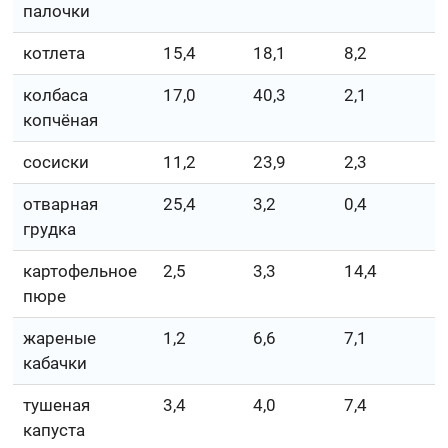
палочки
котлета
15,4
18,1
8,2
колбаса
17,0
40,3
2,1
копчёная
сосиски
11,2
23,9
2,3
отварная
25,4
3,2
0,4
грудка
картофельное
2,5
3,3
14,4
пюре
жареные
1,2
6,6
7,1
кабачки
тушеная
3,4
4,0
7,4
капуста