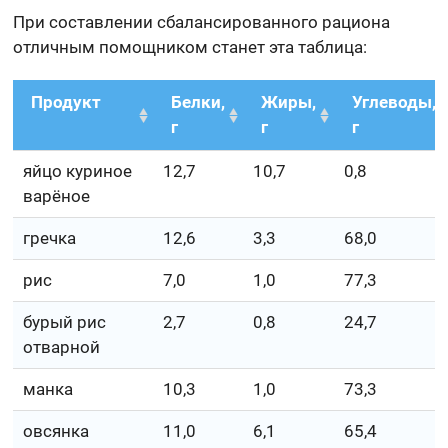
При составлении сбалансированного рациона
отличным помощником станет эта таблица:
Продукт
Белки,
Жиры,
Углеводы,
г
г
г
яйцо куриное
12,7
10,7
0,8
варёное
гречка
12,6
3,3
68,0
рис
7,0
1,0
77,3
бурый рис
2,7
0,8
24,7
отварной
манка
10,3
1,0
73,3
овсянка
11,0
6,1
65,4