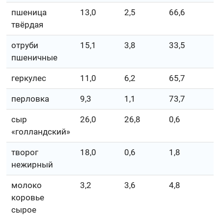
пшеница
13,0
2,5
66,6
твёрдая
отруби
15,1
3,8
33,5
пшеничные
геркулес
11,0
6,2
65,7
перловка
9,3
1,1
73,7
сыр
26,0
26,8
0,6
«голландский»
творог
18,0
0,6
1,8
нежирный
молоко
3,2
3,6
4,8
коровье
сырое