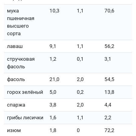
мука
10,3
1,1
70,6
пшеничная
высшего
сорта
лаваш
9,1
1,1
56,2
стручковая
1,2
0,1
3,1
фасоль
фасоль
21,0
2,0
54,5
горох зелёный
5,0
0,2
13,8
спаржа
3,8
2,0
4,4
грибы лисички
1,6
1,1
2,2
изюм
1,8
0
72,2