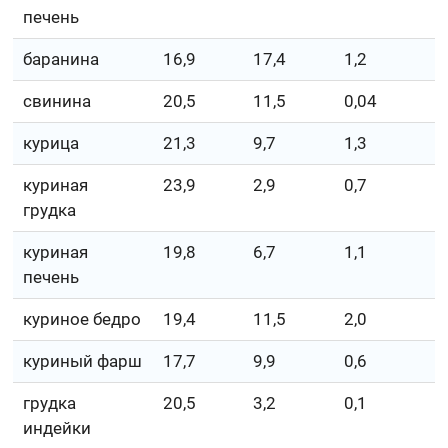
печень
баранина
16,9
17,4
1,2
свинина
20,5
11,5
0,04
курица
21,3
9,7
1,3
куриная
23,9
2,9
0,7
грудка
куриная
19,8
6,7
1,1
печень
куриное бедро
19,4
11,5
2,0
куриный фарш
17,7
9,9
0,6
грудка
20,5
3,2
0,1
индейки