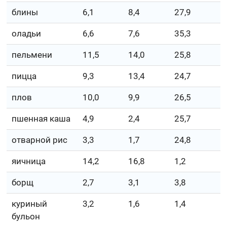
блины
6,1
8,4
27,9
оладьи
6,6
7,6
35,3
пельмени
11,5
14,0
25,8
пицца
9,3
13,4
24,7
плов
10,0
9,9
26,5
пшенная каша
4,9
2,4
25,7
отварной рис
3,3
1,7
24,8
яичница
14,2
16,8
1,2
борщ
2,7
3,1
3,8
куриный
3,2
1,6
1,4
бульон