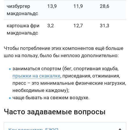
чизбургер
13,9
11,9
28,6
макдональдс
картошка фри
3,2
12,7
31,3
макдональдс
Чтобы потребление этих компонентов ещё больше
шло на пользу, было бы неплохо дополнительно:
заниматься спортом (бег, спортивная ходьба,
прыжки на скакалке
, приседания, отжимания,
пресс – это минимальные физические нагрузки,
необходимые каждому);
чаще бывать на свежем воздухе.
Часто задаваемые вопросы
Как рассчитать БЖУ?