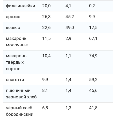
филе индейки
20,0
4,1
0,2
арахис
26,3
45,2
9,9
кешью
22,6
49,0
17,5
макароны
11,5
2,9
67,1
молочные
макароны
10,4
1,1
74,9
твёрдых
сортов
спагетти
9,9
1,4
59,2
пшеничный
8,1
1,4
45,6
зерновой хлеб
чёрный хлеб
6,8
1,3
41,8
бородинский