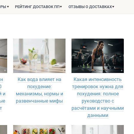
ОРЫ
РЕЙТИНГ ДОСТАВОК ПП
ОТЗЫВЫ О ДОСТАВКАХ
ин
Как вода влияет на
Какая интенсивность
0
похудение:
тренировок нужна для
й и
механизмы, нормы и
похудения: полное
ые
развенчанные мифы
руководство с
т
расчётами и научными
данными