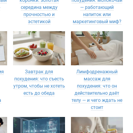
вый
коронки: золотая
похудения: молокочай
о
середина между
— работающий
прочностью и
напиток или
эстетикой
маркетинговый миф?
ия
Завтрак для
Лимфодренажный
похудения: что съесть
массаж для
утром, чтобы не хотеть
похудения: что он
есть до обеда
действительно даёт
а
телу — и чего ждать не
стоит