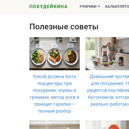
РУБРИКИ
КАЛЬКУЛЯТ
Полезные советы
Какой должна быть
Домашний проте
порция еды при
для похудения: 1
похудении: нормы в
рецептов коктейле
граммах, метод руки и
батончиков, котор
принцип тарелки —
реально работаю
полный разбор