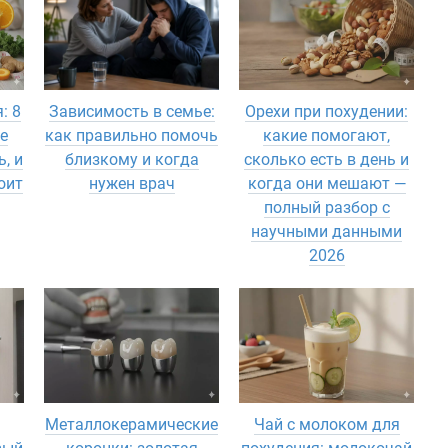
: 8
Зависимость в семье:
Орехи при похудении:
е
как правильно помочь
какие помогают,
, и
близкому и когда
сколько есть в день и
оит
нужен врач
когда они мешают —
полный разбор с
научными данными
2026
Металлокерамические
Чай с молоком для