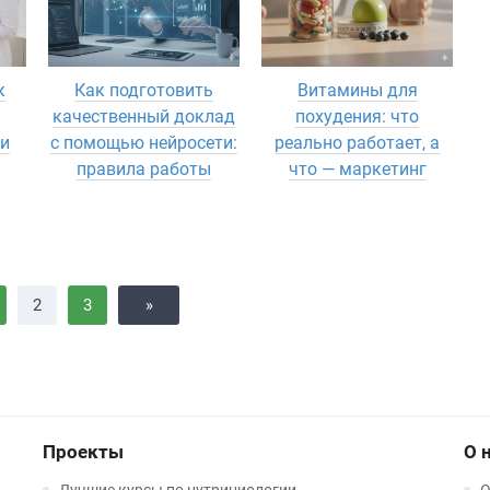
к
Как подготовить
Витамины для
качественный доклад
похудения: что
и
с помощью нейросети:
реально работает, а
правила работы
что — маркетинг
2
3
»
Проекты
О 