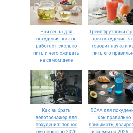
Чай сенча для
Грейпфрутовый ф
похудения: как он
для похудения: ч
работает, сколько
говорит наука и к
пить и чего ожидать
пить его правиль
на самом деле
Как выбрать
BCAA для похудени
велотренажёр для
как правильно
похудения: полное
принимать, дозиро
руководство 2026
и схемы на 2026 г