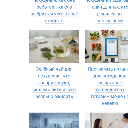
похудения: как она
похудение: пошаго
работает, какую
план для тех, кт
выбрать и чего от неё
решился по-
ожидать
настоящему
Зелёный чай для
Программа питан
похудения: что
для похудения:
говорит наука,
пошаговое
сколько пить и чего
руководство с
реально ожидать
готовым меню н
неделю