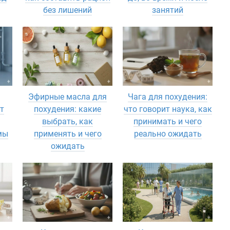
без лишений
занятий
Эфирные масла для
Чага для похудения:
т
похудения: какие
что говорит наука, как
выбрать, как
принимать и чего
мы
применять и чего
реально ожидать
ожидать