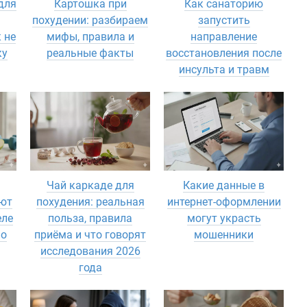
для
Картошка при
Как санаторию
похудении: разбираем
запустить
 не
мифы, правила и
направление
ку
реальные факты
восстановления после
инсульта и травм
Чай каркаде для
Какие данные в
ают
похудения: реальная
интернет-оформлении
еле
польза, правила
могут украсть
но
приёма и что говорят
мошенники
исследования 2026
года