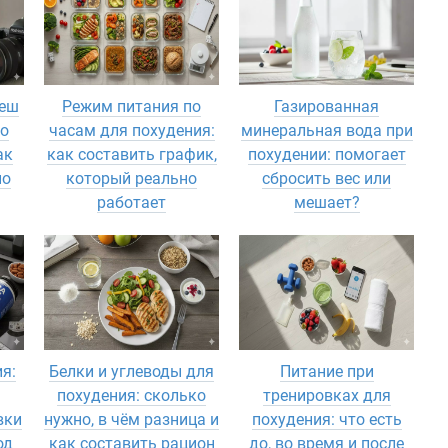
реш
Режим питания по
Газированная
то
часам для похудения:
минеральная вода при
ак
как составить график,
похудении: помогает
но
который реально
сбросить вес или
работает
мешает?
я:
Белки и углеводы для
Питание при
похудения: сколько
тренировках для
вки
нужно, в чём разница и
похудения: что есть
од
как составить рацион
до, во время и после