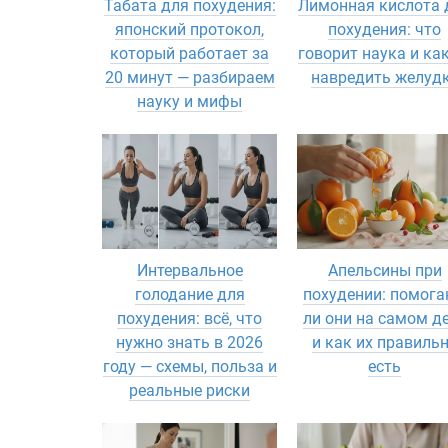
Табата для похудения:
Лимонная кислота 
японский протокол,
похудения: что
который работает за
говорит наука и как
20 минут — разбираем
навредить желуд
науку и мифы
Интервальное
Апельсины при
голодание для
похудении: помог
похудения: всё, что
ли они на самом д
нужно знать в 2026
и как их правиль
году — схемы, польза и
есть
реальные риски