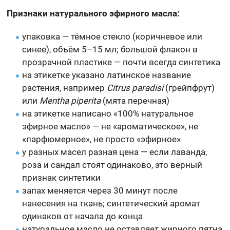
Признаки натурального эфирного масла:
упаковка — тёмное стекло (коричневое или
синее), объём 5–15 мл; большой флакон в
прозрачной пластике — почти всегда синтетика
на этикетке указано латинское название
растения, например
Citrus paradisi
(грейпфрут)
или
Mentha piperita
(мята перечная)
на этикетке написано «100% натуральное
эфирное масло» — не «ароматическое», не
«парфюмерное», не просто «эфирное»
у разных масел разная цена — если лаванда,
роза и сандал стоят одинаково, это верный
признак синтетики
запах меняется через 30 минут после
нанесения на ткань; синтетический аромат
одинаков от начала до конца
натуральное масло не оставляет жирного пятна