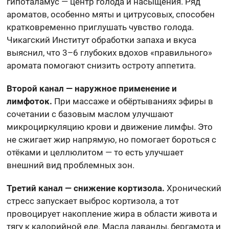
гипоталамус — центр голода и насыщения. Ряд
ароматов, особенно мяты и цитрусовых, способен
кратковременно приглушать чувство голода.
Чикагский Институт обработки запаха и вкуса
выяснил, что 3–6 глубоких вдохов «правильного»
аромата помогают снизить остроту аппетита.
Второй канал — наружное применение и
лимфоток.
При массаже и обёртываниях эфиры в
сочетании с базовым маслом улучшают
микроциркуляцию крови и движение лимфы. Это
не сжигает жир напрямую, но помогает бороться с
отёками и целлюлитом — то есть улучшает
внешний вид проблемных зон.
Третий канал — снижение кортизола.
Хронический
стресс запускает выброс кортизола, а тот
провоцирует накопление жира в области живота и
тягу к калорийной еде. Масла лаванды, бергамота и