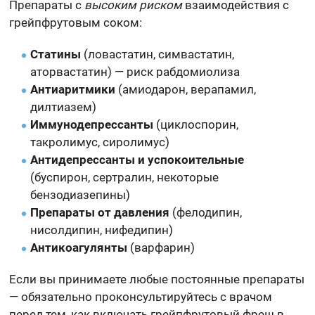
Препараты с
высоким риском
взаимодействия с
грейпфрутовым соком:
Статины
(ловастатин, симвастатин,
аторвастатин) — риск рабдомиолиза
Антиаритмики
(амиодарон, верапамил,
дилтиазем)
Иммунодепрессанты
(циклоспорин,
такролимус, сиролимус)
Антидепрессанты и успокоительные
(буспирон, сертралин, некоторые
бензодиазепины)
Препараты от давления
(фелодипин,
нисолдипин, нифедипин)
Антикоагулянты
(варфарин)
Если вы принимаете любые постоянные препараты
— обязательно проконсультируйтесь с врачом
перед тем, как включать грейпфрутовый фреш в