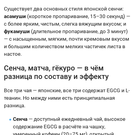
Существует два основных стиля японской сенчи:
асамуши
(короткое пропаривание, 15–30 секунд) —
с более ярким, чистым, слегка вяжущим вкусом; и
фукамуши
(длительное пропаривание, до 3 минут)
— с насыщенным, мягким, почти кремовым вкусом
и большим количеством мелких частичек листа в
настое.
Сенча, матча, гёкуро — в чём
разница по составу и эффекту
Все три чая — японские, все три содержат EGCG и L-
теанин. Но между ними есть принципиальная
разница.
Сенча
— доступный ежедневный чай, высокое
содержание EGCG в расчёте на чашку,
умеренный кофеин (20–75 мг), открытый