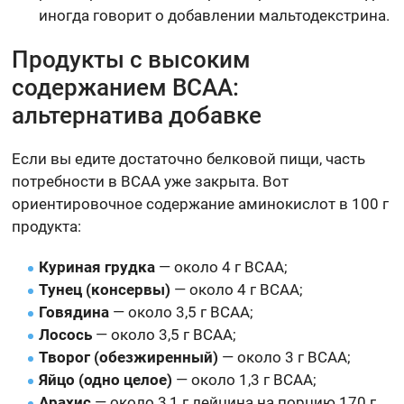
иногда говорит о добавлении мальтодекстрина.
Продукты с высоким
содержанием BCAA:
альтернатива добавке
Если вы едите достаточно белковой пищи, часть
потребности в BCAA уже закрыта. Вот
ориентировочное содержание аминокислот в 100 г
продукта:
Куриная грудка
— около 4 г BCAA;
Тунец (консервы)
— около 4 г BCAA;
Говядина
— около 3,5 г BCAA;
Лосось
— около 3,5 г BCAA;
Творог (обезжиренный)
— около 3 г BCAA;
Яйцо (одно целое)
— около 1,3 г BCAA;
Арахис
— около 3,1 г лейцина на порцию 170 г,