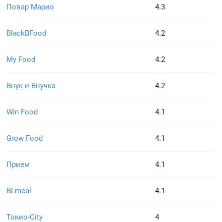
Повар Марио
4.3
BlackBFood
4.2
My Food
4.2
Внук и Внучка
4.2
Win Food
4.1
Grow Food
4.1
Прием
4.1
BLmeal
4.1
Токио-City
4