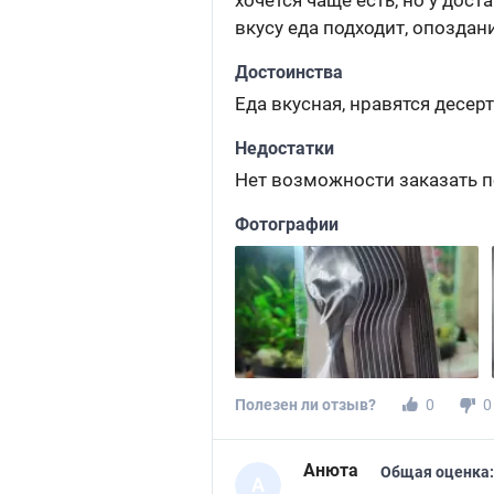
хочется чаще есть, но у дос
вкусу еда подходит, опоздан
Достоинства
Еда вкусная, нравятся десер
Недостатки
Нет возможности заказать 
Фотографии
Полезен ли отзыв?
0
0
Анюта
Общая оценка:
А