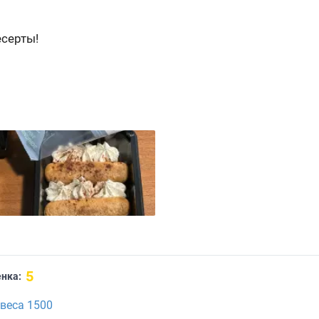
есерты!
5
нка:
веса 1500