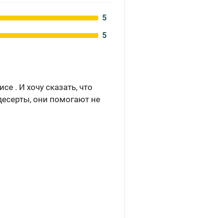
5
5
е . И хочу сказать, что
десерты, они помогают не