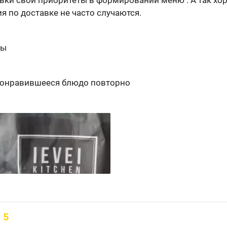
тавки свои приоритеты в формировании меню . А так хо
ия по доставке не часто случаются.
ты
понравившееся блюдо повторно
5