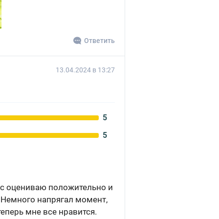
Ответить
13.04.2024 в 13:27
5
5
вис оцениваю положительно и
. Немного напрягал момент,
 теперь мне все нравится.