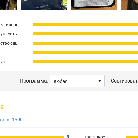
ективность
тупность
ство еды
вис
Программа:
Сортироват
5
веса 1500
5
Доступность