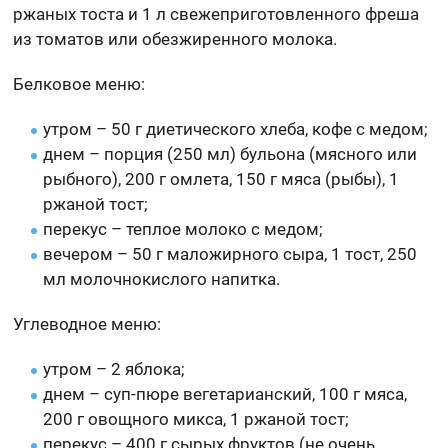
ржаных тоста и 1 л свежеприготовленного фреша
из томатов или обезжиренного молока.
Белковое меню:
утром – 50 г диетического хлеба, кофе с медом;
днем – порция (250 мл) бульона (мясного или
рыбного), 200 г омлета, 150 г мяса (рыбы), 1
ржаной тост;
перекус – теплое молоко с медом;
вечером – 50 г маложирного сыра, 1 тост, 250
мл молочнокислого напитка.
Углеводное меню:
утром – 2 яблока;
днем – суп-пюре вегетарианский, 100 г мяса,
200 г овощного микса, 1 ржаной тост;
перекус – 400 г сырых фруктов (не очень