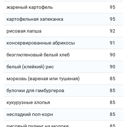
жареный картофель
95
картофельная запеканка
95
рисовая лапша
92
консервированные абрикосы
91
безглютеновый белый хлеб
90
белый (клейкий) рис
90
морковь (вареная или тушеная)
85
булочки для гамбургеров
85
кукурузные хлопья
85
несладкий поп-корн
85
рисовый пудинг на молоке
85