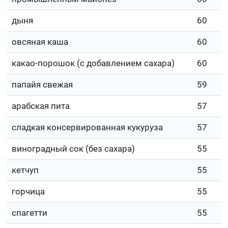
дыня
60
овсяная каша
60
какао-порошок (с добавлением сахара)
60
папайя свежая
59
арабская пита
57
сладкая консервированная кукуруза
57
виноградный сок (без сахара)
55
кетчуп
55
горчица
55
спагетти
55