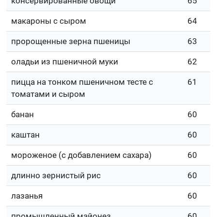
консервированные овощи
65
макароны с сыром
64
пророщенные зерна пшеницы
63
оладьи из пшеничной муки
62
пицца на тонком пшеничном тесте с
61
томатами и сыром
банан
60
каштан
60
мороженое (с добавлением сахара)
60
длинно зернистый рис
60
лазанья
60
промышленный майонез
60