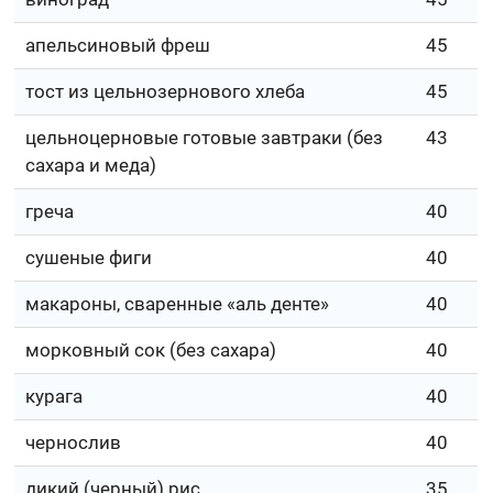
апельсиновый фреш
45
тост из цельнозернового хлеба
45
цельноцерновые готовые завтраки (без
43
сахара и меда)
греча
40
сушеные фиги
40
макароны, сваренные «аль денте»
40
морковный сок (без сахара)
40
курага
40
чернослив
40
дикий (черный) рис
35