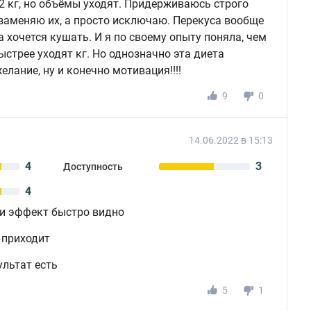
 2 кг, но объёмы уходят. Придерживаюсь строго
е заменяю их, а просто исключаю. Перекуса вообще
а хочется кушать. И я по своему опыту поняла, чем
ыстрее уходят кг. Но однозначно эта диета
желание, ну и конечно мотивация!!!!
9
0
14.06.2022 в 15:13
4
3
Доступность
4
 и эффект быстро видно
 приходит
ультат есть
5
1