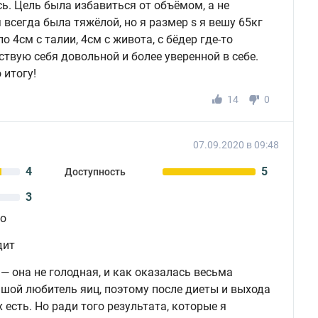
сь. Цель была избавиться от объёмом, а не
я всегда была тяжёлой, но я размер s я вешу 65кг
ло 4см с талии, 4см с живота, с бёдер где-то
ствую себя довольной и более уверенной в себе.
 итогу!
14
0
07.09.2020 в 09:48
4
5
Доступность
3
ро
дит
— она не голодная, и как оказалась весьма
шой любитель яиц, поэтому после диеты и выхода
х есть. Но ради того результата, которые я