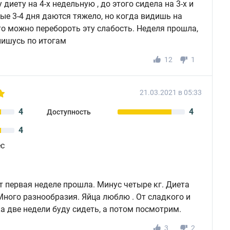
диету на 4-х недельную , до этого сидела на 3-х и
вые 3-4 дня даются тяжело, но когда видишь на
то можно перебороть эту слабость. Неделя прошла,
тпишусь по итогам
12
1
21.03.2021 в 05:33
4
4
Доступность
4
ес
 первая неделе прошла. Минус четыре кг. Диета
Много разнообразия. Яйца люблю . От сладкого и
а две недели буду сидеть, а потом посмотрим.
3
2