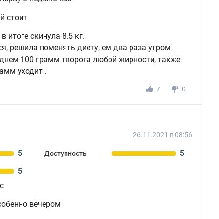
й стоит
в итоге скинула 8.5 кг.
ся, решила поменять диету, ем два раза утром
днем 100 грамм творога любой жирности, также
амм уходит .
7
0
26.11.2021 в 08:56
5
5
Доступность
5
с
собенно вечером