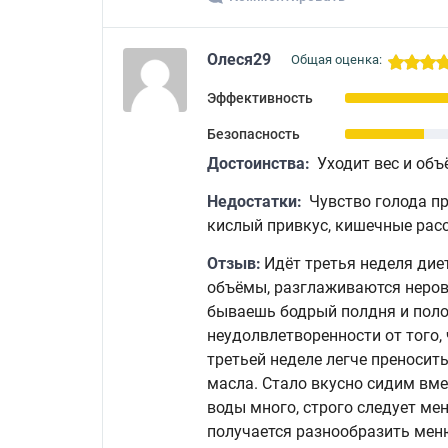
Олеся29
Общая оценка:
Эффективность
Безопасность
Достоинства:
Уходит вес и объ
Недостатки:
Чувство голода при
кислый привкус, кишечные рас
Отзыв:
Идёт третья неделя диет
объёмы, разглаживаются неровн
бываешь бодрый полдня и полон 
неудолвлетворенности от того,
третьей неделе легче преносит
масла. Стало вкусно сидим вмес
воды много, строго следует ме
получается разнообразить меню