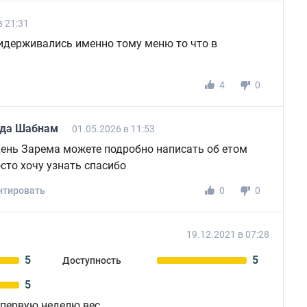
в 21:31
идерживались именно тому меню то что в
4
0
ода Шабнам
01.05.2026 в 11:53
ень Зарема можете подробно написать об етом
сто хочу узнать спасибо
тировать
0
0
19.12.2021 в 07:28
5
5
Доступность
5
 первую неделю вес