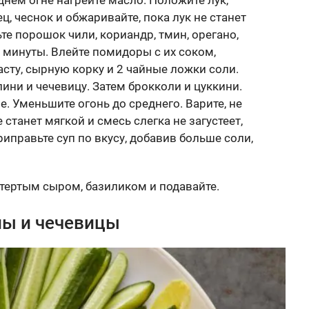
нем огне нагрейте масло. Положите лук,
ц, чеснок и обжаривайте, пока лук не станет
те порошок чили, кориандр, тмин, орегано,
 минуты. Влейте помидоры с их соком,
сту, сырную корку и 2 чайные ложки соли.
лини и чечевицу. Затем брокколи и цуккини.
. Уменьшите огонь до среднего. Варите, не
станет мягкой и смесь слегка не загустеет,
иправьте суп по вкусу, добавив больше соли,
 тертым сыром, базиликом и подавайте.
клы и чечевицы