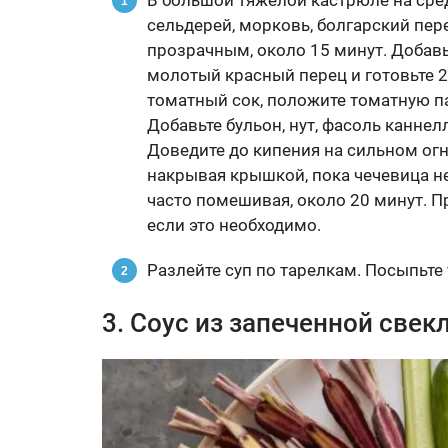
В большой тяжелой кастрюле на сред
сельдерей, морковь, болгарский пере
прозрачным, около 15 минут. Добавь
молотый красный перец и готовьте 2
томатный сок, положите томатную па
Добавьте бульон, нут, фасоль каннел
Доведите до кипения на сильном огне
накрывая крышкой, пока чечевица не 
часто помешивая, около 20 минут. Пр
если это необходимо.
Разлейте суп по тарелкам. Посыпьте
3. Соус из запеченной све