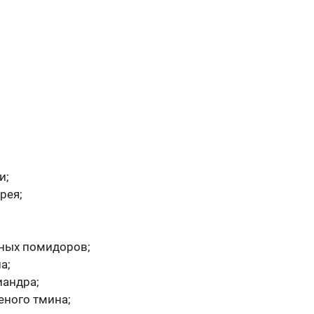
и;
рея;
нных помидоров;
а;
иандра;
еного тмина;