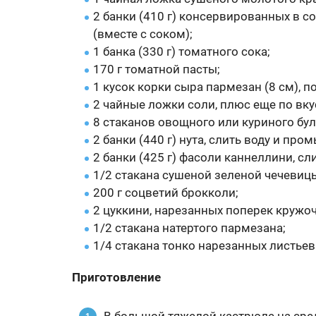
2 банки (410 г) консервированных в 
(вместе с соком);
1 банка (330 г) томатного сока;
170 г томатной пасты;
1 кусок корки сыра пармезан (8 см), п
2 чайные ложки соли, плюс еще по вку
8 стаканов овощного или куриного бул
2 банки (440 г) нута, слить воду и пром
2 банки (425 г) фасоли каннеллини, сл
1/2 стакана сушеной зеленой чечевиц
200 г соцветий брокколи;
2 цуккини, нарезанных поперек кружо
1/2 стакана натертого пармезана;
1/4 стакана тонко нарезанных листьев
Приготовление