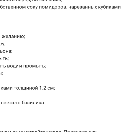
собственном соку помидоров, нарезанных кубиками
о желанию;
су;
ьона;
ыть;
ить воду и промыть;
ы;
чками толщиной 1.2 см;
 свежего базилика.