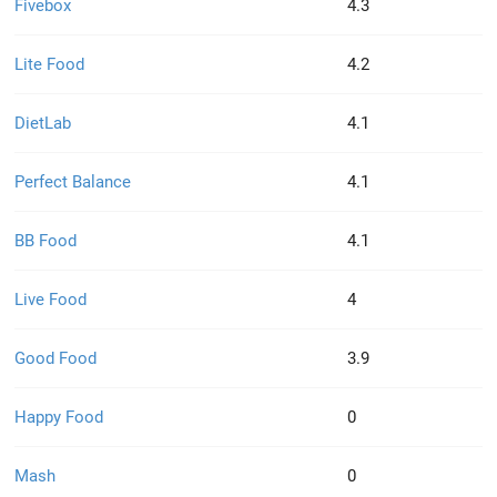
Fivebox
4.3
Lite Food
4.2
DietLab
4.1
Perfect Balance
4.1
BB Food
4.1
Live Food
4
Good Food
3.9
Happy Food
0
Mash
0