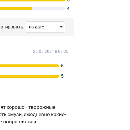
4
ртировать:
28.05.2021 в 07:05
5
5
вят хорошо - творожные
ть смузи, ежедневно какие-
е поправляться.