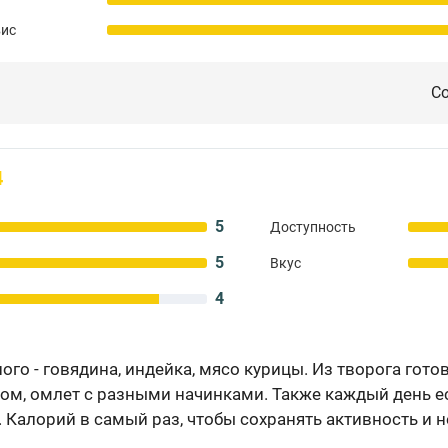
вис
Со
4
5
Доступность
5
Вкус
4
го - говядина, индейка, мясо курицы. Из творога гото
ом, омлет с разными начинками. Также каждый день ес
 Калорий в самый раз, чтобы сохранять активность и н