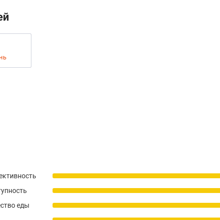
ей
ень
ективность
тупность
ство еды