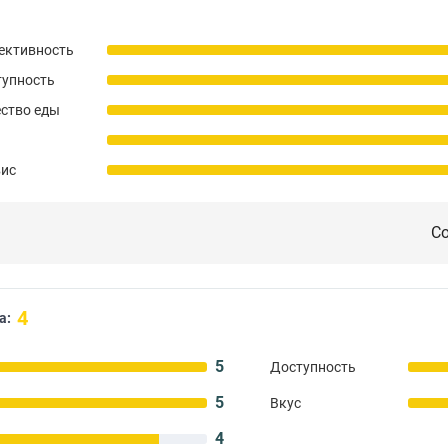
ективность
тупность
ство еды
вис
Со
4
а:
5
Доступность
5
Вкус
4