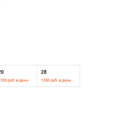
.
.
20
28
350 руб. в день
1350 руб. в день