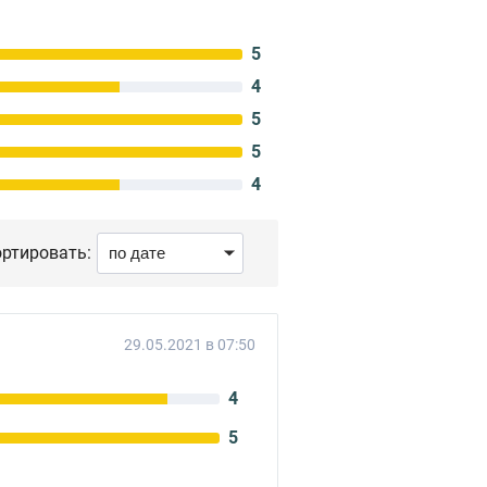
5
4
5
5
4
ртировать:
29.05.2021 в 07:50
4
5