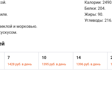
ой.
Калории:
2490
Белки:
204.
иле.
Жиры:
90.
Углеводы:
216
веклой и морковью.
ускусом.
ей
7
10
14
1428 руб. в день
1395 руб. в день
1396 руб. в день
1