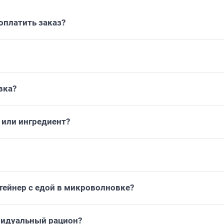
платить заказ?
вка?
или ингредиент?
тейнер с едой в микроволновке?
видуальный рацион?