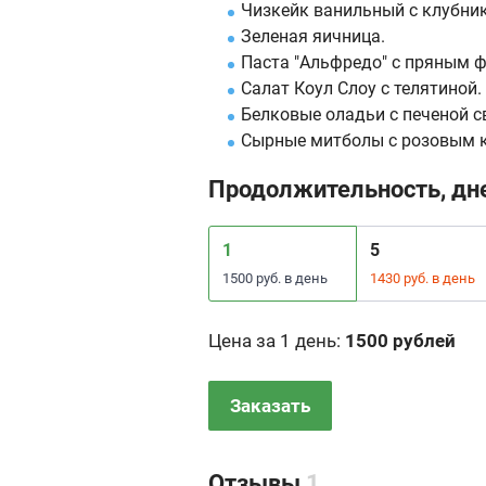
Чизкейк ванильный с клубник
Зеленая яичница.
Паста "Альфредо" с пряным ф
Салат Коул Слоу с телятиной.
Белковые оладьи с печеной с
Сырные митболы с розовым к
Продолжительность, дн
1
5
1500 руб. в день
1430 руб. в день
Цена за 1 день
:
1500 рублей
Заказать
Отзывы
1