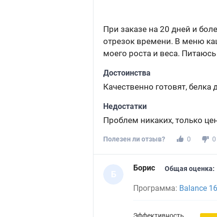
При заказе на 20 дней и бо
отрезок времени. В меню каш
моего роста и веса. Питаюсь
Достоинства
Качественно готовят, белка 
Недостатки
Проблем никаких, только це
Полезен ли отзыв?
0
0
Борис
Общая оценка:
Б
Программа:
Balance 1
Эффективность