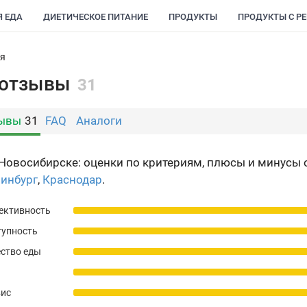
Я ЕДА
ДИЕТИЧЕСКОЕ ПИТАНИЕ
ПРОДУКТЫ
ПРОДУКТЫ С Р
ия
- отзывы
31
ывы
31
FAQ
Аналоги
 Новосибирске: оценки по критериям, плюсы и минусы 
ринбург
,
Краснодар
.
ективность
тупность
ство еды
вис