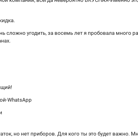
нной компании, всегда невероятно ВКУСНАЯ-Именно эт
кидка.
ень сложно угодить, за восемь лет я пробовала много р
нах.
ющий!
ной-WhatsApp
и
аток, но нет приборов. Для кого ты это будет важно. Мн