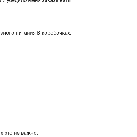
о и убедило меня заказывать
азного питания В коробочках,
е это не важно.