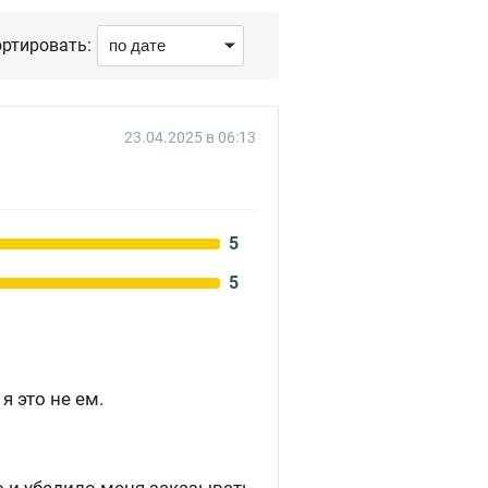
ртировать:
23.04.2025 в 06:13
5
5
 это не ем.