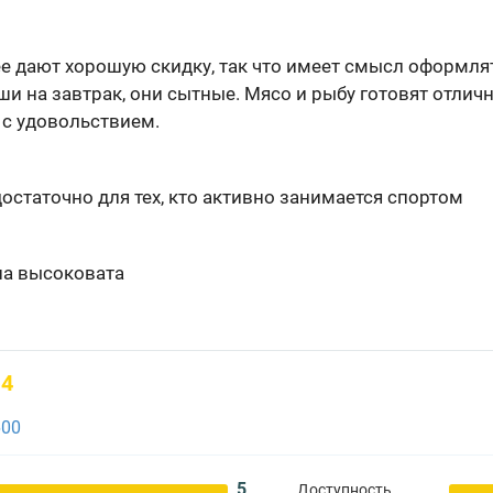
лее дают хорошую скидку, так что имеет смысл оформля
и на завтрак, они сытные. Мясо и рыбу готовят отлич
 с удовольствием.
достаточно для тех, кто активно занимается спортом
на высоковата
4
600
5
Доступность