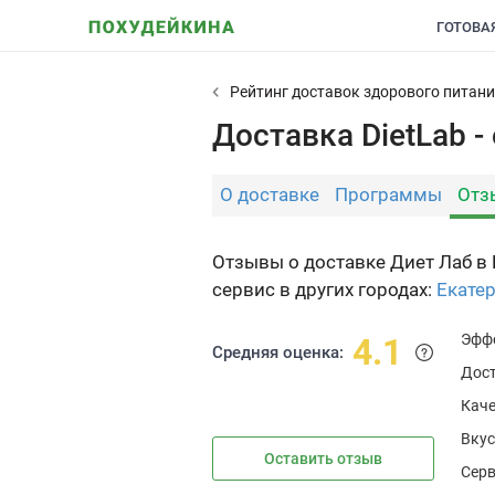
ГОТОВА
Рейтинг доставок здорового питан
Доставка DietLab 
О доставке
Программы
Отз
Отзывы о доставке Диет Лаб в
сервис в других городах:
Екате
Эфф
4.1
Средняя оценка:
Дос
Каче
Вкус
Оставить отзыв
Сер