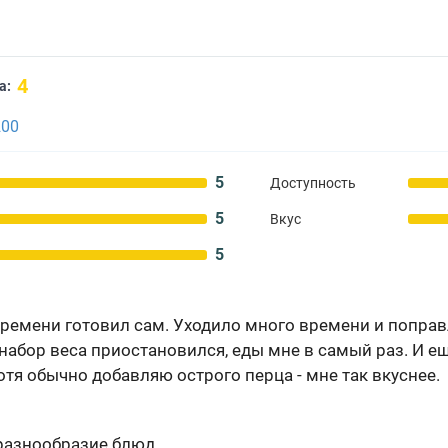
4
а:
200
5
Доступность
5
Вкус
5
ремени готовил сам. Уходило много времени и поправл
 набор веса приостановился, еды мне в самый раз. И е
хотя обычно добавляю острого перца - мне так вкуснее.
разнообразие блюд.