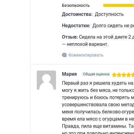
Безопасность
Достоинства:
Доступность
Недостатки:
Долго сидеть не 
Отзыв:
Сидела на этой диете 2 
— неплохой вариант.
Комментировать
Мария
Общая оценка:
Первый раз я решила худеть на
могу я жить без мяса, не тольк
тренируюсь и боюсь потерять 
усовершенствовала свою методи
меня получилась белково-огуре
время ела мясо с огурцами в н
Правда, пила еще витамины. Так
но это при довольно интенсивн