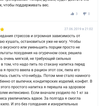
х, чтобы поддерживать вес.
3
0
27.06.2019 в 21:02
аедания стрессов и огромная зависимость от
наю кушать, остановиться уже не могу. Чтобы
то вкусного или уменьшить порции просто не
ультаты похудения на огуречном соке, решила
сь очень мягкой, не требующей сильных
в том, что надо пить по стакану напитка перед
я просто ввела в рацион этот сок, пила его
лась съесть что-нибудь. Потом мне стало намного
бенно от выпечки, кондитерских изделий, конфет. В
этого простого напитка я перешла на здоровое
олее интенсивно. Если вначале уходило по 1 кг за
веса увеличились вдвое. За полгода я смогла
кило. И это без голодания и изнурительных