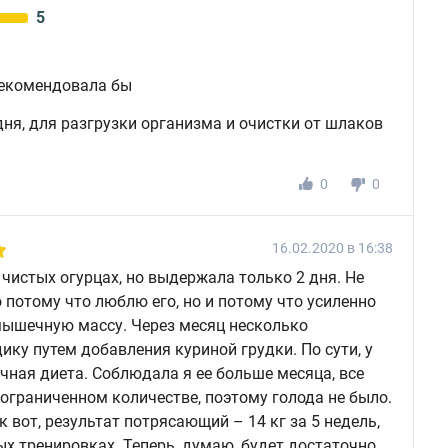
5
рекомендовала бы
дня, для разгрузки организма и очистки от шлаков
0
0
16.02.2020 в 16:38
 чистых огурцах, но выдержала только 2 дня. Не
о потому что люблю его, но и потому что усиленно
мышечную массу. Через месяц несколько
ку путем добавления куриной грудки. По сути, у
чная диета. Соблюдала я ее больше месяца, все
еограниченном количестве, поэтому голода не было.
 вот, результат потрясающий – 14 кг за 5 недель,
ых тренировках. Теперь, думаю, будет достаточно