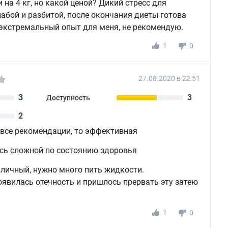
и на 4 кг, но какой ценой? Дикий стресс для
лабой и разбитой, после окончания диеты готова
 экстремальный опыт для меня, не рекомендую.
1
0
27.08.2020 в 22:51
3
3
Доступность
2
все рекомендации, то эффективная
сь сложной по состоянию здоровья
личный, нужно много пить жидкости.
оявилась отечность и пришлось прервать эту затею
1
0