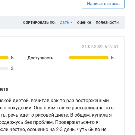
Написать отзыв
дате
оценке
полезности
СОРТИРОВАТЬ ПО:
21.09.2020 в 19:51
5
5
Доступность
3
иета
ской диетой, почитав как-то раз восторженный
 о похудении. Она прям так ее расхваливала, что
ь, речь идет о рисовой диете. В общем, купила я
продержусь без проблем. Продержаться-то я
сли честно, особенно на 2-3 день, чуть было не