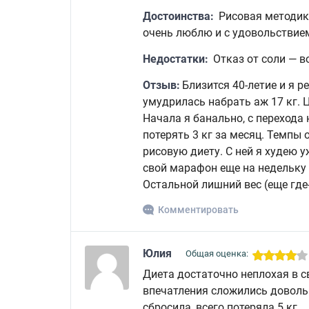
Достоинства:
Рисовая методика 
очень люблю и с удовольствием
Недостатки:
Отказ от соли — в
Отзыв:
Близится 40-летие и я р
умудрилась набрать аж 17 кг. Ц
Начала я банально, с перехода
потерять 3 кг за месяц. Темпы
рисовую диету. С ней я худею у
свой марафон еще на недельку и
Остальной лишний вес (еще где-
Комментировать
Юлия
Общая оценка:
Диета достаточно неплохая в с
впечатления сложились довольн
сбросила, всего потеряла 5 кг.