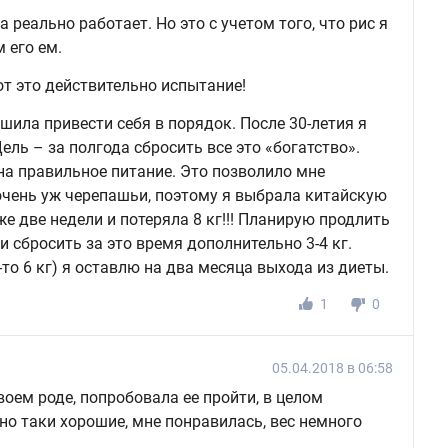
реально работает. Но это с учетом того, что рис я
 его ем.
от это действительно испытание!
ешила привести себя в порядок. После 30-летия я
ель – за полгода сбросить все это «богатство».
 на правильное питание. Это позволило мне
 очень уж черепашьи, поэтому я выбрала китайскую
же две недели и потеряла 8 кг!!! Планирую продлить
 сбросить за это время дополнительно 3-4 кг.
то 6 кг) я оставлю на два месяца выхода из диеты.
1
0
05.04.2018 в 06:58
воем роде, попробовала ее пройти, в целом
о таки хорошие, мне понравилась, вес немного