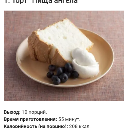
1. Торт “Пища ангела”
Выход:
10 порций.
Время приготовления:
55 минут.
Калорийность (на порцию):
208 ккал.