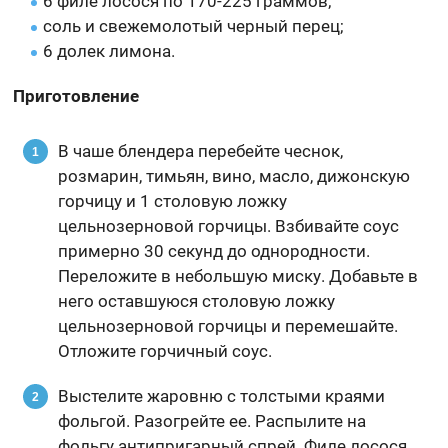
6 филе лосося по 170-225 граммов;
соль и свежемолотый черный перец;
6 долек лимона.
Приготовление
В чаше блендера перебейте чеснок,
розмарин, тимьян, вино, масло, дижонскую
горчицу и 1 столовую ложку
цельнозерновой горчицы. Взбивайте соус
примерно 30 секунд до однородности.
Переложите в небольшую миску. Добавьте в
него оставшуюся столовую ложку
цельнозерновой горчицы и перемешайте.
Отложите горчичный соус.
Выстелите жаровню с толстыми краями
фольгой. Разогрейте ее. Распылите на
фольгу антипригарный спрей. Филе лосося