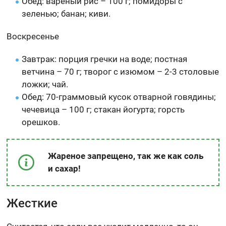
Обед: вареный рис – 100 г; помидоры с
зеленью; банан; киви.
Воскресенье
Завтрак: порция гречки на воде; постная
ветчина – 70 г; творог с изюмом – 2-3 столовые
ложки; чай.
Обед: 70-граммовый кусок отварной говядины;
чечевица – 100 г; стакан йогурта; горсть
орешков.
Жареное запрещено, так же как соль
и сахар!
Жесткие