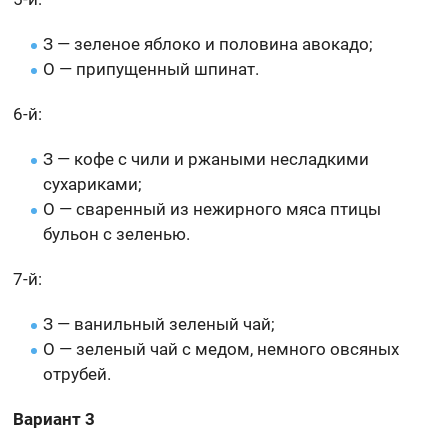
З — зеленое яблоко и половина авокадо;
О — припущенный шпинат.
6-й:
З — кофе с чили и ржаными несладкими
сухариками;
О — сваренный из нежирного мяса птицы
бульон с зеленью.
7-й:
З — ванильный зеленый чай;
О — зеленый чай с медом, немного овсяных
отрубей.
Вариант 3