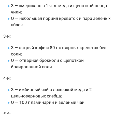
З — американо с 1 ч. л. меда и щепоткой перца
чили;
О — небольшая порция креветок и пара зеленых
яблок.
3-й:
З — острый кофе и 80 г отварных креветок без
соли;
О — отварная брокколи с щепоткой
йодированной соли.
4-й:
З — имбирный чай с ложечкой меда и 2
цельнозерновых хлебца;
О — 100 г ламинарии и зеленый чай.
5-й: