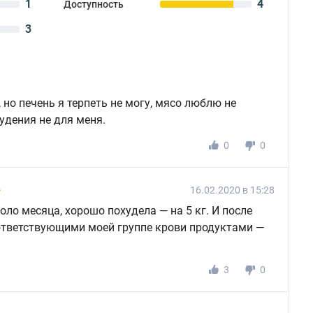
1
4
Доступность
3
, но печень я терпеть не могу, мясо люблю не
худения не для меня.
0
0
16.02.2020 в 15:28
ло месяца, хорошо похудела — на 5 кг. И после
тветствующими моей группе крови продуктами —
3
0