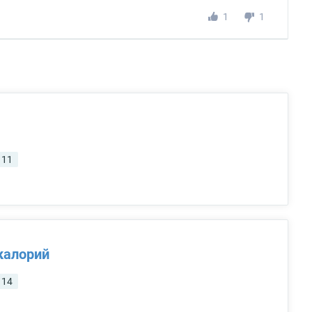
1
1
11
калорий
14