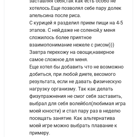
заставляя себя,так как есть особо не
хотелось.Еще позволял себе пару долек
апельсина после риса.
С курицей я разделил прием пищи на 4-5
этапов. С ней,даже не соленой,у меня
сложилось более приятное
взаимопонимание нежеле с рисом)))
Завтра перехожу на овощи,наверное
самое сложное для меня.
Еще хотел бы добавить что не возможно
добиться, при любой диете, весомого
результата, если не давать физическую
нагрузку организму. Так как делать
физупражнения не смог себя заставить,
выбрал для себя волейбол(любимая игра
моей юности) и стал пару раз в неделю
посещать занятие. Как альтернатива
моей игре можно выбрать плавание к
примеру.