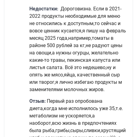
Недостатки:
Дороговизна. Если в 2021-
2022 продукты необходимые для меню
не относились к доступным,то сейчас и
вовсе ценник кусается,я пишу на февраль
месяц 2025 года,например,томаты в
районе 500 рублей за кг,не радуют цены
на овощи,а нужны огурцы, желательно
какие-то травы, пекинская капуста или
листья салата. Всё это недешево,ну и
опять же мясо,яйца, качественный сыр
или творог,я лично избегаю продукты м
заменителями молочных жиров.
Отзыв:
Первый раз опробована
диета,когда мне исполнилось уже 35,т.е.
метаболизм не ускоряется,а
наоборот,всю жизнь в предпочтениях
была рыба,грибы,сыры,сливки,хрустящий