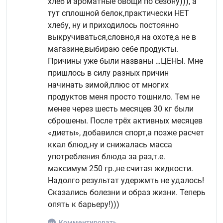
хлеб и ароматные овощи по сезону))), а
тут сплошной белок,практически НЕТ
хлебу, ну и приходилось постоянно
выкручиваться,словно,я на охоте,а не в
магазине,выбираю себе продукты.
Причины уже были названы …ЦЕНЫ. Мне
пришлось в силу разных причин
начинать зимой,плюс от многих
продуктов меня просто тошнило. Тем не
менее через шесть месяцев 30 кг были
сброшены. После трёх активных месяцев
«диеты», добавился спорт,а позже расчет
ккал блюд,ну и снижалась масса
употребления блюда за раз,т.е.
максимум 250 гр.,не считая жидкости.
Надолго результат удержмть не удалось!
Сказались болезни и образ жизни. Теперь
опять к барьеру!)))
Комментировать