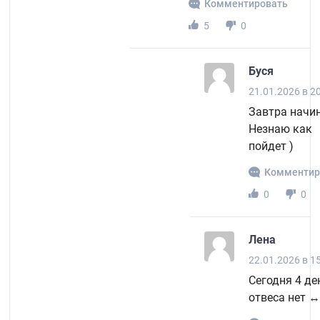
Комментировать
5
0
Буся
21.01.2026 в 2
Завтра начин
Незнаю как
пойдет )
Комментир
0
0
Лена
22.01.2026 в 1
Сегодня 4 де
отвеса нет ‍↔