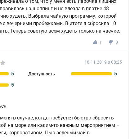
ереживала о том, что у меня есть парочка лишних
тправилась на шоппинг и не влезла в платье 48
рочно худеть. Выбрала чайную программу, которой
е с вечерними пробежками. В итоге я сбросила 10
ать. Теперь советую всем худеть только на чаечке.
1
0
18.11.2019 в 08:25
5
5
Доступность
5
ься
меня в случае, когда требуется быстро сбросить
дкой на море или каким-то важным мероприятием –
ги, корпоративом. Пью зеленый чай в