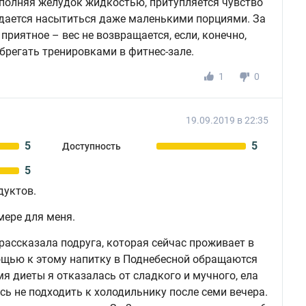
аполняя желудок жидкостью, притупляется чувство
удается насытиться даже маленькими порциями. За
 приятное – вес не возвращается, если, конечно,
ебрегать тренировками в фитнес-зале.
1
0
19.09.2019 в 22:35
5
5
Доступность
5
дуктов.
мере для меня.
рассказала подруга, которая сейчас проживает в
мощью к этому напитку в Поднебесной обращаются
емя диеты я отказалась от сладкого и мучного, ела
сь не подходить к холодильнику после семи вечера.