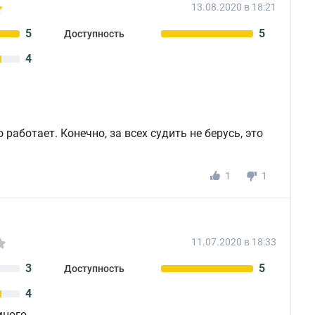
13.08.2020 в 18:21
5
5
Доступность
4
 работает. Конечно, за всех судить не берусь, это
1
1
11.07.2020 в 18:33
3
5
Доступность
4
много