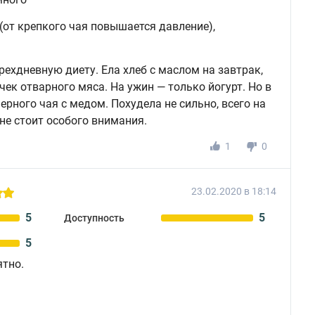
(от крепкого чая повышается давление),
рехдневную диету. Ела хлеб с маслом на завтрак,
очек отварного мяса. На ужин — только йогурт. Но в
черного чая с медом. Похудела не сильно, всего на
 не стоит особого внимания.
1
0
23.02.2020 в 18:14
5
5
Доступность
5
ятно.