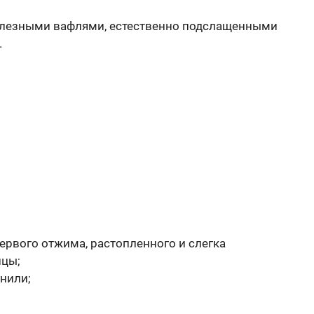
полезными вафлями, естественно подслащенными
.
ервого отжима, растопленного и слегка
ицы;
анили;