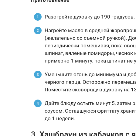
Приготовление
Разогрейте духовку до 190 градусов.
Нагрейте масло в средней жаропро
(желательно со съемной ручкой). Доб
периодически помешивая, пока овощи
шпинат, вяленые помидоры, чеснок и
примерно 1 минуту, пока шпинат не у
Уменьшите огонь до минимума и доба
черного перца. Осторожно перемеша
Поместите сковороду в духовку на 13
Дайте блюду остыть минут 5, затем р
соусом. Оставшуюся фриттату хранит
до 1 недели.
3. Хашбраун из кабачков с