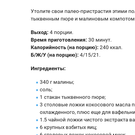
Утолите свои палео-пристрастия этими 
тыквенным пюре и малиновым компотом
Выход:
4 порции.
Время приготовления:
30 минут.
Калорийность (на порцию):
240 ккал.
Б/Ж/У (на порцию):
4/15/21.
Ингредиенты:
340 г малины;
соль;
1 стакан тыквенного пюре;
3 столовые ложки кокосового масла п
охлажденного, плюс еще для вафельн
1.5 чайной ложки чистого экстракта в
6 крупных взбитых яиц;
6 столовых ложек кокосовой муки;