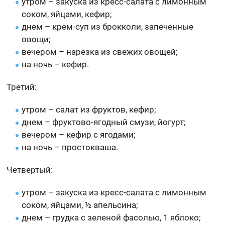
утром – закуска из кресс-салата с лимонным
соком, яйцами, кефир;
днем – крем-суп из брокколи, запеченные
овощи;
вечером – нарезка из свежих овощей;
на ночь – кефир.
Третий:
утром – салат из фруктов, кефир;
днем – фруктово-ягодный смузи, йогурт;
вечером – кефир с ягодами;
на ночь – простокваша.
Четвертый:
утром – закуска из кресс-салата с лимонным
соком, яйцами, ½ апельсина;
днем – грудка с зеленой фасолью, 1 яблоко;