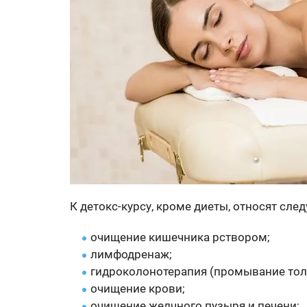
К детокс-курсу, кроме диеты, относят сл
очищение кишечника рствором;
лимфодренаж;
гидроколонотерапия (промывание тол
очищение крови;
очищение желчного пузыря и печени;